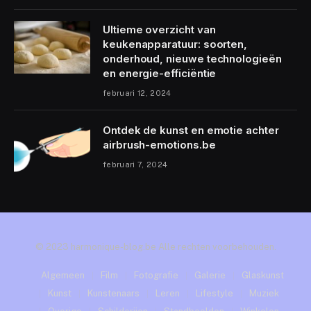
Ultieme overzicht van
keukenapparatuur: soorten,
onderhoud, nieuwe technologieën
en energie-efficiëntie
februari 12, 2024
Ontdek de kunst en emotie achter
airbrush-emotions.be
februari 7, 2024
© 2023 harmonique-blog.be Alle rechten voorbehouden.
Algemeen
Film
Fotografie
Galerie
Glaskunst
Kunst
Kunstenaars
Leren
Lifestyle
Muziek