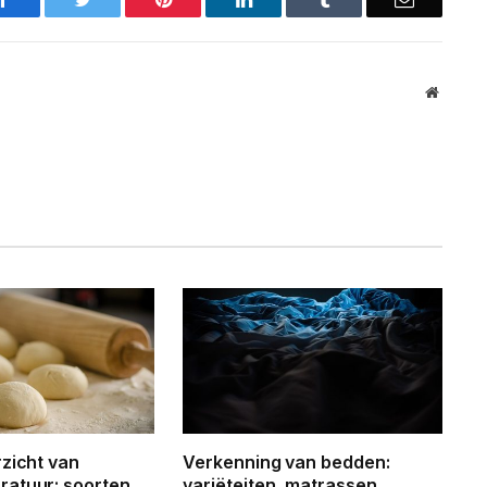
Website
rzicht van
Verkenning van bedden:
atuur: soorten,
variëteiten, matrassen,