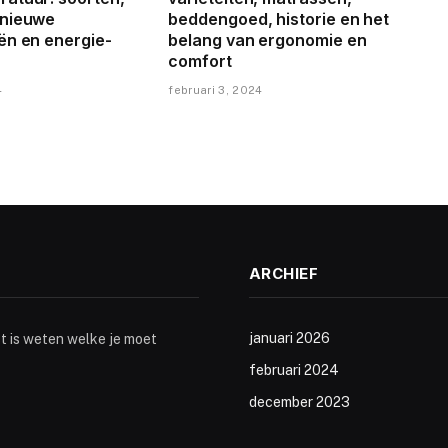
 nieuwe
beddengoed, historie en het
ën en energie-
belang van ergonomie en
comfort
4
februari 3, 2024
ARCHIEF
januari 2026
st is weten welke je moet
februari 2024
december 2023