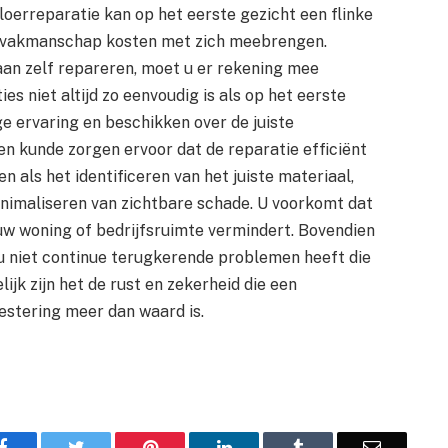
loerreparatie kan op het eerste gezicht een flinke
en vakmanschap kosten met zich meebrengen.
 aan zelf repareren, moet u er rekening mee
es niet altijd zo eenvoudig is als op het eerste
ge ervaring en beschikken over de juiste
n kunde zorgen ervoor dat de reparatie efficiënt
n als het identificeren van het juiste materiaal,
minimaliseren van zichtbare schade. U voorkomt dat
uw woning of bedrijfsruimte vermindert. Bovendien
 u niet continue terugkerende problemen heeft die
jk zijn het de rust en zekerheid die een
estering meer dan waard is.
Facebook
Twitter
Pinterest
LinkedIn
Tumblr
Email