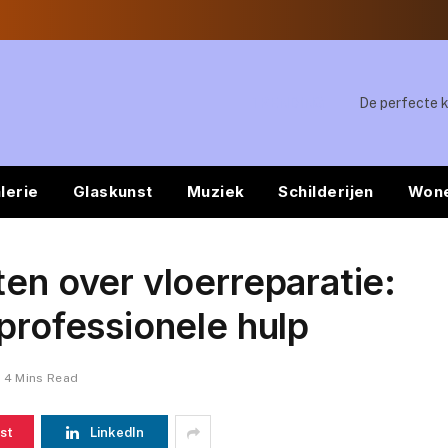
TRENDING
lerie
Glaskunst
Muziek
Schilderijen
Won
ten over vloerreparatie:
professionele hulp
4 Mins Read
st
LinkedIn