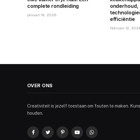
complete rondleiding
onderhoud,
technologie
januari 16, 2026
efficiëntie
februari 12, 202
OVER ONS
Creativiteit is jezelf toestaan om fouten te maken. Kun
houden.
Facebook
Twitter
Pinterest
YouTube
WhatsApp