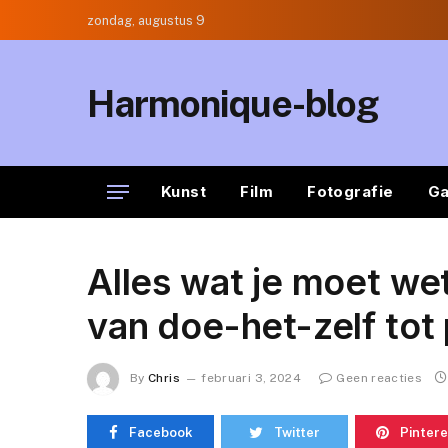
zondag, augustus 9
Harmonique-blog
Kunst
Film
Fotografie
Ga
Alles wat je moet we
van doe-het-zelf tot 
By
Chris
februari 3, 2024
Geen reacties
Facebook
Twitter
Pintere