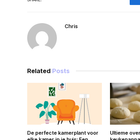
Chris
Related
Posts
De perfecte kamerplant voor
Ultieme ove
elke kamer in je huis: Een
keukenappar