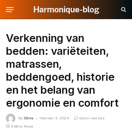
Harmonique-blog
Verkenning van
bedden: variëteiten,
matrassen,
beddengoed, historie
en het belang van
ergonomie en comfort
By
Chris
februari 3, 2024
Geen reacties
4 Mins Read